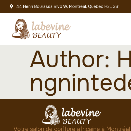
44 Henri Bourassa Blvd W, Montreal, Quebec H3L 3S1
Author:
H
ngninte
Votre salon de coiffure africaine à Montréal