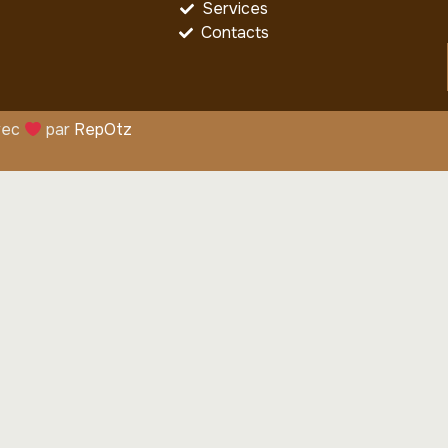
Services
Contacts
vec
par
RepOtz