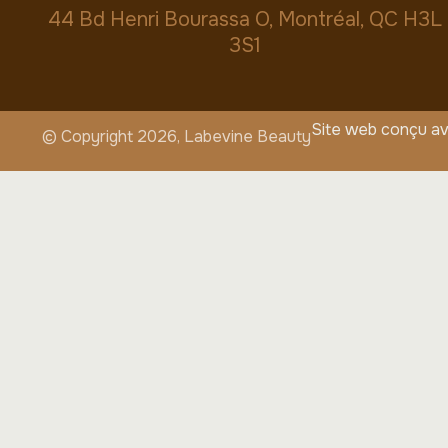
44 Bd Henri Bourassa O, Montréal, QC H3L
3S1
Site web conçu a
© Copyright 2026, Labevine Beauty