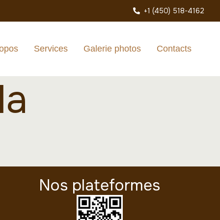
+1 (450) 518-4162
ropos
Services
Galerie photos
Contacts
la
Nos plateformes