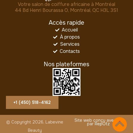
Votre salon de coiffure africaine à Montréal
44 Bd Henri Bourassa O, Montréal, QC H3L 3S1
Accès rapide
Accueil
À propos
Services
Contacts
Nos plateformes
+1 (450) 518-4162
Site web conçu avec
© Copyright 2026, Labevine
par
RepOtz
Beauty